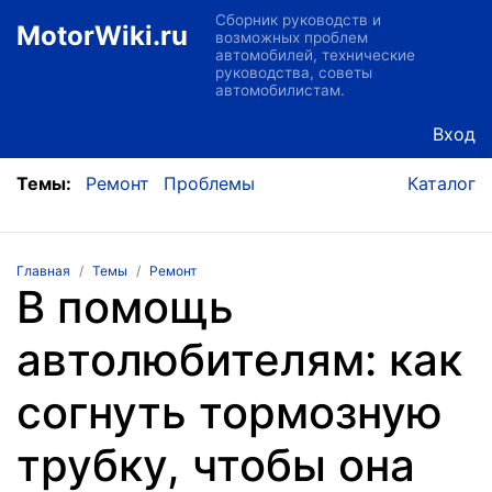
Сборник руководств и
MotorWiki.ru
возможных проблем
автомобилей, технические
руководства, советы
автомобилистам.
Вход
Темы:
Ремонт
Проблемы
Каталог
Главная
Темы
Ремонт
В помощь
автолюбителям: как
согнуть тормозную
трубку, чтобы она