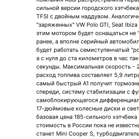
сильной версии городского хэтчбека
TFSI с двойным наддувом. Аналогич
"заряженных" VW Polo GTI, Seat Ibiza
этим мотором будет оснащаться не "
ранее, а вполне серийный автомобил
будет работать семиступенчатый "р
а с нуля до ста километров в час та
секунды. Максимальная скорость - 2
расход топлива составляет 5,9 литр
самый быстрый A1 получит тормозн
спереди, систему стабилизации с ф
самоблокирующегося дифференциала, 
17-дюймовые колесные диски и свет
базовая цена 185-сильного хэтчбека 
стоимость в России пока не извест
станет Mini Cooper S, турбодвигате