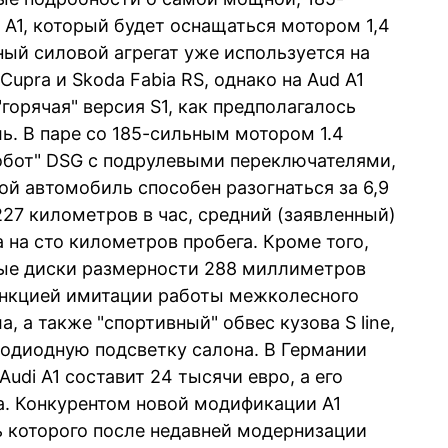
 A1, который будет оснащаться мотором 1,4
ный силовой агрегат уже используется на
 Cupra и Skoda Fabia RS, однако на Aud A1
горячая" версия S1, как предполагалось
ь. В паре со 185-сильным мотором 1.4
обот" DSG с подрулевыми переключателями,
кой автомобиль способен разогнаться за 6,9
27 километров в час, средний (заявленный)
а на сто километров пробега. Кроме того,
ые диски размерности 288 миллиметров
ункцией имитации работы межколесного
а также "спортивный" обвес кузова S linе,
одиодную подсветку салона. В Германии
Audi A1 составит 24 тысячи евро, а его
на. Конкурентом новой модификации А1
ль которого после недавней модернизации