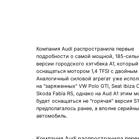
Компания Audi распространила первые
подробности о самой мощной, 185-силь
версии городского хэтчбека A1, который
оснащаться мотором 1,4 TFSI с двойным
Аналогичный силовой агрегат уже испол
на "заряженных" VW Polo GTI, Seat Ibiza 
Skoda Fabia RS, однако на Aud A1 этим 
будет оснащаться не "горячая" версия S1
предполагалось ранее, а вполне серийн
автомобиль.
Компания Audi распространила перв