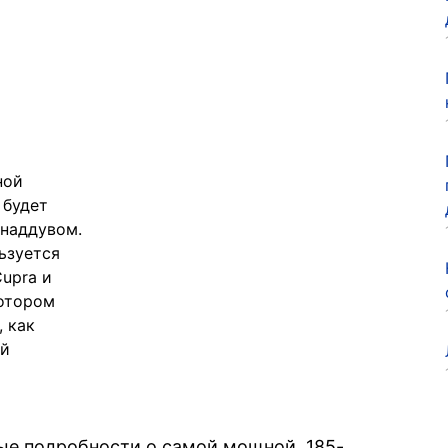
ной
 будет
 наддувом.
ьзуется
Cupra и
мотором
, как
ый
ые подробности о самой мощной, 185-