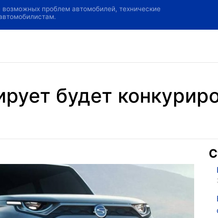
и возможных проблем автомобилей, технические
 автомобилистам.
рует будет конкуриро
С