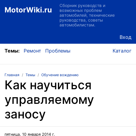
Сборник руководств и
MotorWiki.ru
возможных проблем
автомобилей, технические
руководства, советы
автомобилистам.
Вход
Темы:
Ремонт
Проблемы
Каталог
Главная
Темы
Обучение вождению
Как научиться
управляемому
заносу
пятница, 10 января 2014 г.