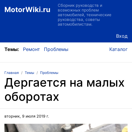
Сборник руководств и
MotorWiki.ru
возможных проблем
автомобилей, технические
руководства, советы
автомобилистам.
Вход
Темы:
Ремонт
Проблемы
Каталог
Главная
Темы
Проблемы
Дергается на малых
оборотах
вторник, 9 июля 2019 г.