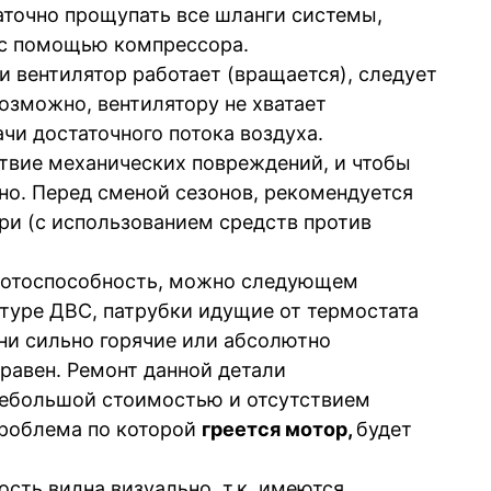
аточно прощупать все шланги системы,
 с помощью компрессора.
и вентилятор работает (вращается), следует
озможно, вентилятору не хватает
чи достаточного потока воздуха.
твие механических повреждений, и чтобы
но. Перед сменой сезонов, рекомендуется
ри (с использованием средств против
аботоспособность, можно следующем
туре ДВС, патрубки идущие от термостата
ни сильно горячие или абсолютно
правен. Ремонт данной детали
 небольшой стоимостью и отсутствием
 проблема по которой
греется мотор,
будет
сть видна визуально, т.к. имеются