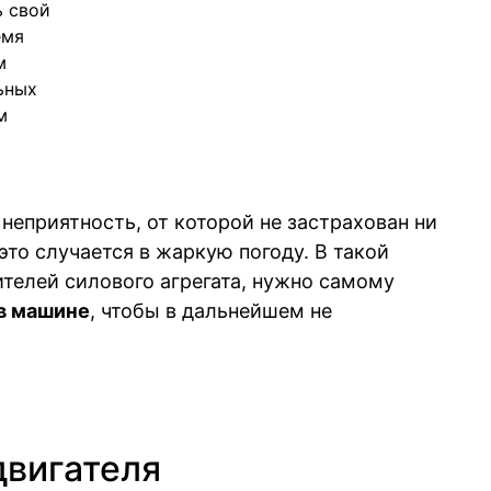
ь свой
емя
м
ьных
м
неприятность, от которой не застрахован ни
это случается в жаркую погоду. В такой
телей силового агрегата, нужно самому
 в машине
, чтобы в дальнейшем не
двигателя