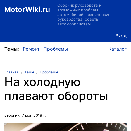
Сборник руководств и
MotorWiki.ru
возможных проблем
автомобилей, технические
руководства, советы
автомобилистам.
Вход
Темы:
Ремонт
Проблемы
Каталог
Главная
Темы
Проблемы
На холодную
плавают обороты
вторник, 7 мая 2019 г.