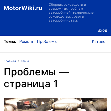
Сборник руководств и
MotorWiki.ru
возможных проблем
автомобилей, технические
руководства, советы
автомобилистам.
Вход
Темы:
Ремонт
Проблемы
Каталог
Главная
Темы
Проблемы —
страница 1